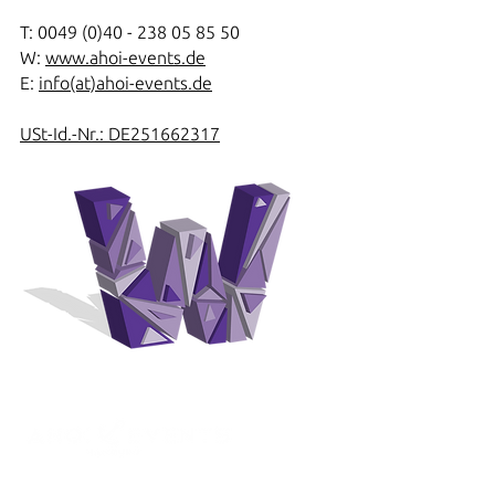
T:
0049 (0)40 - 238 05 85 50
W:
www.ahoi-events.de
E:
info(at)ahoi-events.de
USt-Id.-Nr.: DE251662317
Kontakt